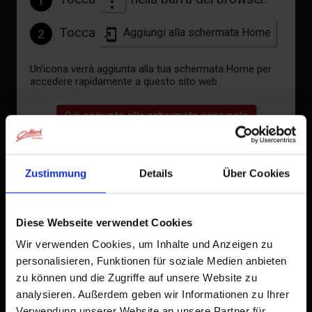
°C
1
Tocca
Aggiungi alla schermata Home
2
vedi previsioni
Un'icona verrà aggiunta alla tua schermata Home per
accedere rapidamente a questo sito web.
Già aggiunto alla schermata principale
Zustimmung
Details
Über Cookies
Diese Webseite verwendet Cookies
Wir verwenden Cookies, um Inhalte und Anzeigen zu
personalisieren, Funktionen für soziale Medien anbieten
zu können und die Zugriffe auf unsere Website zu
analysieren. Außerdem geben wir Informationen zu Ihrer
Verwendung unserer Website an unsere Partner für