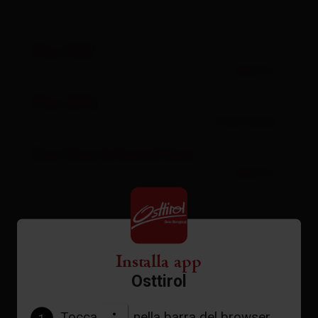
File PDF
aperto
File GPX
Download
Cartina interattiva
aperto
Meteo attuale
Installa app
Osttirol
23°C
Tocca
nella barra del browser.