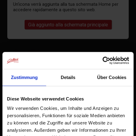
Un'icona verrà aggiunta alla tua schermata Home per
accedere rapidamente a questo sito web.
profilo altrimetrico
Già aggiunto alla schermata principale
File PDF
aperto
File GPX
Zustimmung
Details
Über Cookies
Download
Cartina interattiva
Diese Webseite verwendet Cookies
aperto
Wir verwenden Cookies, um Inhalte und Anzeigen zu
personalisieren, Funktionen für soziale Medien anbieten
zu können und die Zugriffe auf unsere Website zu
analysieren. Außerdem geben wir Informationen zu Ihrer
Meteo attuale