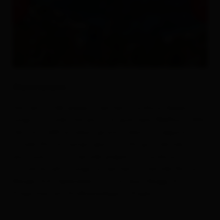
Descrizione
Dal centro del paese, il sentiero conduce dapprima
lungo la strada che porta al quartiere Wallhorn. Alla
fermata dell'autobus, girare a destra e seguire la
strada fino al campo sportivo. Da qui il sentiero
escursionistico invernale preparato conduce in
costante salita lungo un sentiero forestale fino al
Berger-Eck. Splendida vista sui due villaggi di
Prägraten am Großvenediger e Virgen.