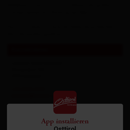
Beliebtes Fotomotiv: mit 7,5 Metern die größte
Loacker Quadratini Packung der Welt.
Point of interest in nächster Nähe: Burg Heinfels von
Mai – November geöffnet.
Kontaktdaten
Loacker Café Heinfels
Panzendorf 196
9919
Heinfels
+43 4842 6060
konfekt@loacker.com
www.loacker.com
App installieren
Osttirol