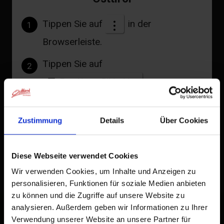
Sommermonate (Mitte Juli bis Mitte
September):
Tippen Sie auf
in der
Loacker Standort Heinfels (Shop und Moccaria):
1
Montag-Sonntag: 08.30-19.30
Browserleiste.
Loacker Genusswelt (Museum): 08:30-18:00
Tippen Sie auf
2
Loacker Standort Heinfels (Shop und Moccaria):
Zum Home-Bildschirm
Montag-Sonntag: 09:00-18:00
Loacker Genusswelt (Museum): 09:00-17:00
Ein Symbol wird zu Ihrem Startbildschirm hinzugefügt,
damit Sie schnell auf diese Website zugreifen können.
Zustimmung
Details
Über Cookies
weitere Links
Bereits zum Home-Bildschirm hinzugefügt
Homepage
Diese Webseite verwendet Cookies
Wir verwenden Cookies, um Inhalte und Anzeigen zu
personalisieren, Funktionen für soziale Medien anbieten
zu können und die Zugriffe auf unsere Website zu
+
analysieren. Außerdem geben wir Informationen zu Ihrer
−
Verwendung unserer Website an unsere Partner für