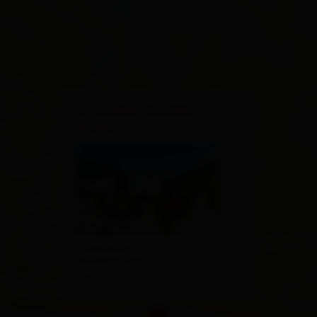
×
A. Loacker Konfekt
GmbH
Panzendorf 196
9919 Heinfels
Route planen