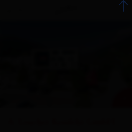
+ 6
A. Loacker Konfekt GmbH