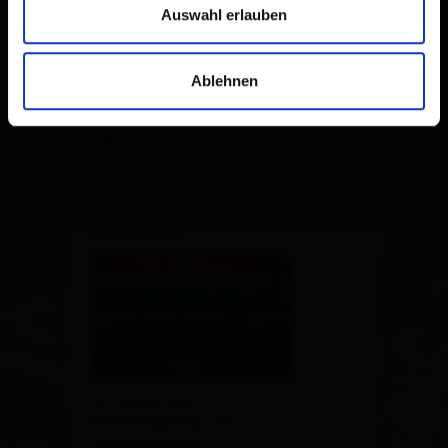
Auswahl erlauben
Ablehnen
×
E-Bike Ladestation
Cafè Gries
St. Andrä 42a
9974 Prägraten am
Grossvenediger