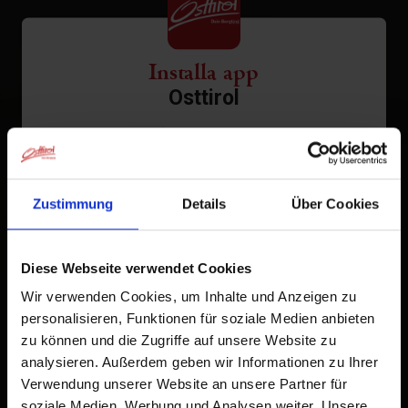
Installa app
Osttirol
Tocca
nella barra del browser.
1
Tocca
Aggiungi alla schermata Home
2
Zustimmung
Details
Über Cookies
Un'icona verrà aggiunta alla tua schermata Home per
accedere rapidamente a questo sito web.
Diese Webseite verwendet Cookies
Già aggiunto alla schermata principale
Wir verwenden Cookies, um Inhalte und Anzeigen zu
personalisieren, Funktionen für soziale Medien anbieten
zu können und die Zugriffe auf unsere Website zu
analysieren. Außerdem geben wir Informationen zu Ihrer
Verwendung unserer Website an unsere Partner für
soziale Medien, Werbung und Analysen weiter. Unsere