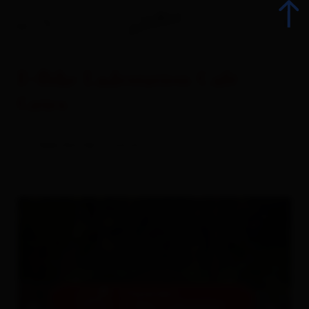
E-Bike Ladestation Cafè
Gries
E-bike battery station