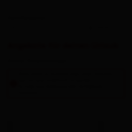
Alles zu
Urlaub buchen
Deine Reisedaten
-
Gäste
Angebote für deinen Urlaub
Zimmer / Ferienwohnungen
Bitte wähle im Suchfeld oben einen Zeitraum
aus, um eine Unterkunft zu buchen.
Es folgt eine Auflistung aller verfügbaren
Einheiten.