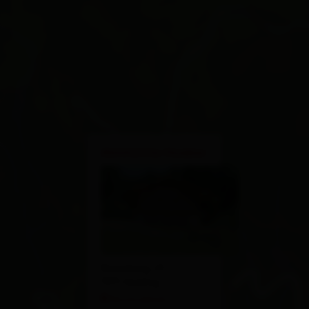
×
Almhütte Hueber
Bannberg 23
9911 Assling
Route planen