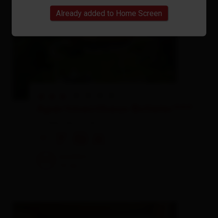
Already added to Home Screen
🞙
🞙
🞙
Apartmenthaus Bstieler***
holiday apartment
🜉
🐈
🏝
🍺
excellent
100
14
rev.