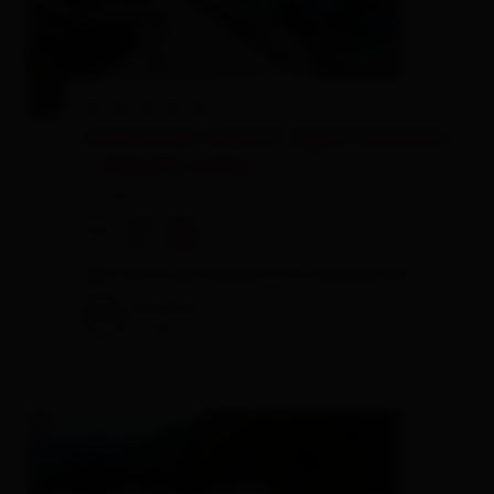
Antonius Natur Apartments
- Adults only
holiday apartment
🜉
🐈
🏝
3 visitors are looking at this accomodation
excellent
100
11
rev.