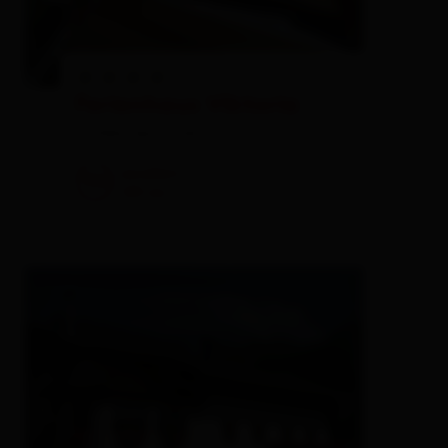
Ferienhaus Viktoria
holiday apartment
excellent
96
189
rev.