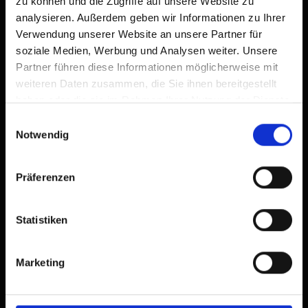
zu können und die Zugriffe auf unsere Website zu
analysieren. Außerdem geben wir Informationen zu Ihrer
Verwendung unserer Website an unsere Partner für
soziale Medien, Werbung und Analysen weiter. Unsere
Partner führen diese Informationen möglicherweise mit
weiteren Daten zusammen, die Sie ihnen bereitgestellt
haben oder die sie im Rahmen Ihrer Nutzung der Dienste
gesammelt haben.
Einwilligungsauswahl
Notwendig
S
Ferienhaus Seina-Zeit
Präferenzen
holiday home
🜉
🐈
🍺
Statistiken
Marketing