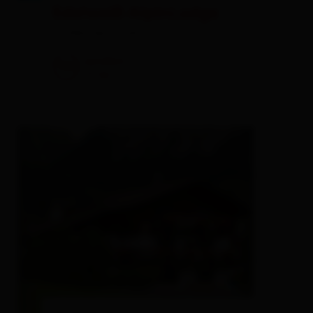
Edelweiß AlpinLodge
holiday apartment
excellent
96
17
rev.