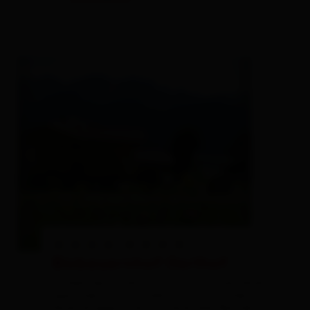
Biobauernhof Gerlhof
holiday apartment,
farm, farmhouse,
Quality
approved accommodations for families ,
Qualitätsgeprüfter barrierefreier Betrieb