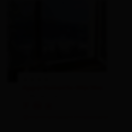
Appartements-Martha
holiday apartment
🐈
🏝
🍺
9 visitors are looking at this accomodation