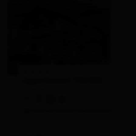
Appartement TROGER
holiday apartment
🜉
🐈
🏝
🍺
3 visitors are looking at this accomodation