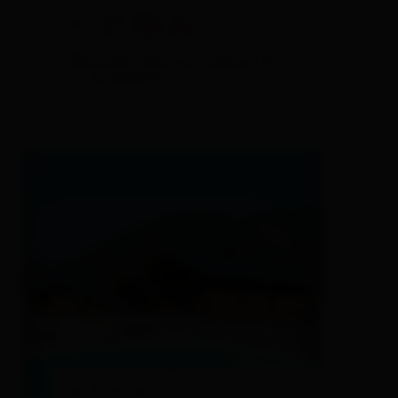
🜉
🐈
🏝
🍺
another visitors are looking at this
accomodation