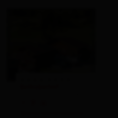
Bethuberhof
private rooms,
farm, farmhouse
🜉
🐈
🍺
another visitors are looking at this
accomodation