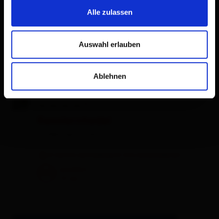
Alle zulassen
Auswahl erlauben
Ablehnen
S
Kesslerstadel
holiday apartment
6 visitors are looking at this accomodation
excellent
100
72
rev.