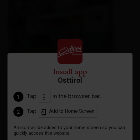
Freiraum
Install app
holiday apartment
Osttirol
🜉
🐈
🍺
Tap
in the browser bar.
1
Tap
Add to Home Screen
2
An icon will be added to your home screen so you can
quickly access this website.