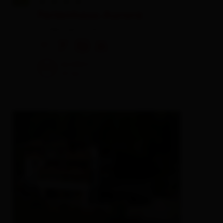
Ferienhaus Aurora
holiday apartment
🜉
🐈
🏝
🍺
excellent
100
14
rev.