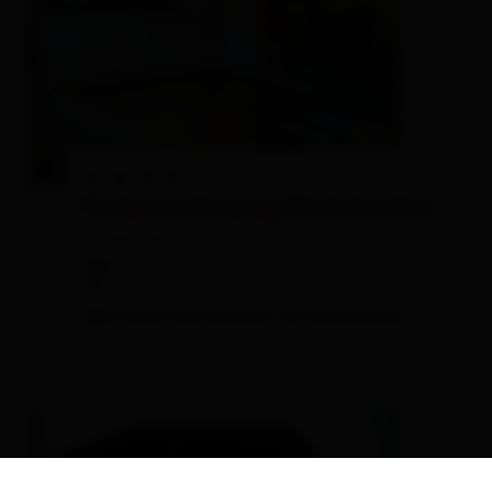
Ferienwohnung Kleinlercher
holiday apartment
🐈
4 visitors are looking at this accomodation