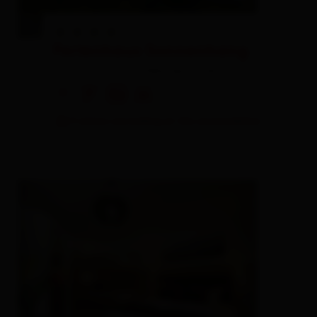
Ferienhaus Sonnenhang
private rooms,
holiday apartment
🜉
🐈
🏝
🍺
3 visitors are looking at this accomodation