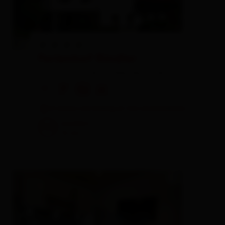
Ferienhof Rindler
farm, farmhouse,
holiday apartment
🜉
🐈
🏝
🍺
8 visitors are looking at this accomodation
excellent
100
16
rev.